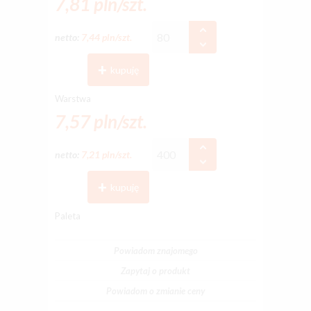
7,81 pln/szt.
netto:
7,44 pln/szt.
kupuję
Warstwa
7,57 pln/szt.
netto:
7,21 pln/szt.
kupuję
Paleta
Powiadom znajomego
Zapytaj o produkt
Powiadom o zmianie ceny