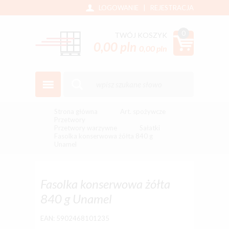
LOGOWANIE
|
REJESTRACJA
0
TWÓJ KOSZYK
0,00 pln
0,00 pln
Strona główna
Art. spożywcze
Przetwory
Przetwory warzywne
Sałatki
Fasolka konserwowa żółta 840 g
Unamel
Fasolka konserwowa żółta
840 g Unamel
EAN: 5902468101235