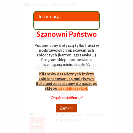
Mydło w płynie Abe kokos 5 l
dodaj swoją opinię
Informacja
rekomendacje
Szanowni Państwo
produkty podobne
Podane ceny dotyczą tylko ilości w
opis producenta
podstawowych opakowaniach
zbiorczych (karton, zgrzewka ...).
Program sklepu podpowiada
wymaganą minimalną ilość.
Klienci, którzy kupili:
Mydło w płynie Abe
Klientów detalicznych którzy
zainteresowani są mniejszymi
kokos 5 l, kupili
ilościami zapraszamy do naszego
sklepu
szybkikoszyk.pl
.
również:
Zespól szybkihurt.pl
Zamknij
Mydło w płynie Abe owoce
południowe 5 l