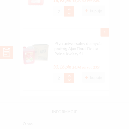
18,93 pln
15,39 pln
vat: 23%
kupuję
Płyn uniwersalny do mycia
podłóg Ajax Floral Fiesta
Polne Kwiaty 5 l
33,16 pln
26,96 pln
vat: 23%
kupuję
INFORMACJE
O nas