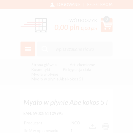
LOGOWANIE
|
REJESTRACJA
0
TWÓJ KOSZYK
0,00 pln
0,00 pln
Strona główna
Art. chemiczne
Kosmetyki
Pielęgnacja ciała
Mydła w płynie
Mydło w płynie Abe kokos 5 l
Mydło w płynie Abe kokos 5 l
EAN: 5900861109995
Producent
INCO
Ilość w opakowaniu
1