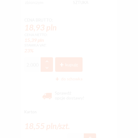
zbiorczym
SZTUKA
CENA BRUTTO:
18,93 pln
CENA NETTO:
15,39 pln
STAWKA VAT:
23%
kupuję
do schowka
Sprawdź
opcje dostawy!
Karton
18,55 pln/szt.