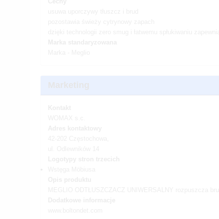
Cechy
usuwa uporczywy tłuszcz i brud
pozostawia świeży cytrynowy zapach
dzięki technologii zero smug i łatwemu spłukiwaniu zapewni
Marka standaryzowana
Marka - Meglio
Marketing
Kontakt
WOMAX s.c.
Adres kontaktowy
42-202 Częstochowa,
ul. Odlewników 14
Logotypy stron trzecich
Wstęga Möbiusa
Opis produktu
MEGLIO ODTŁUSZCZACZ UNIWERSALNY rozpuszcza brud i tł
Dodatkowe informacje
www.boltondet.com