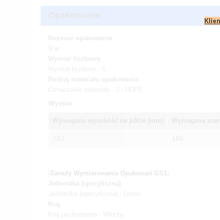
Opakowanie
Klie
Rozmiar opakowania
5l ℮
Wymiar liczbowy
Wymiar liczbowy - 5
Rodzaj materiału opakowania
Oznaczenie materiału - 2 - HDPE
Wymiar
Wymagana wysokość na półce (mm)
Wymagana szer
282
186
(
Zasady Wymiarowania Opakowań GS1
)
Jednostka (specyficzna)
Jednostka (specyficzna) - Litrów
Kraj
Kraj pochodzenia - Włochy