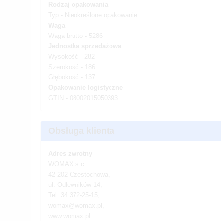
Rodzaj opakowania
Typ - Nieokreślone opakowanie
Waga
Waga brutto - 5286
Jednostka sprzedażowa
Wysokość - 282
Szerokość - 186
Głębokość - 137
Opakowanie logistyczne
GTIN - 08002015050393
Obsługa klienta
Adres zwrotny
WOMAX s.c.
42-202 Częstochowa,
ul. Odlewników 14,
Tel: 34 372-25-15,
womax@womax.pl,
www.womax.pl