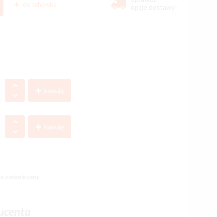
do schowka
opcje dostawy!
kupuję
kupuję
o zmianie ceny
ucenta