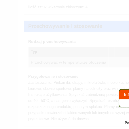
Ilość sztuk w kartonie zbiorczym: 4
Przechowywanie i stosowanie
Rodzaj przechowywania
Typ
Przechowywać w temperaturze otoczenia
Przygotowanie i stosowanie
Zastosowanie: Piekarniki, okapy, mikrofalówki, meble kuchenn
biurowe, obuwie sportowe, plamy na odzieży oraz wszystkie t
In
Instrukcje użytkowania: Spryskać zabrudzoną powierzchnię 
do 40 - 50°C, a następnie wyłączyć. Spryskać, przetrzeć 
rozpuszczonego produktu, po czym spłukać. Plamy na odzie
przypadku powierzchni lakierowanych lub innych od wyżej w
prysznicowe. Nie używać do drewna.
Po