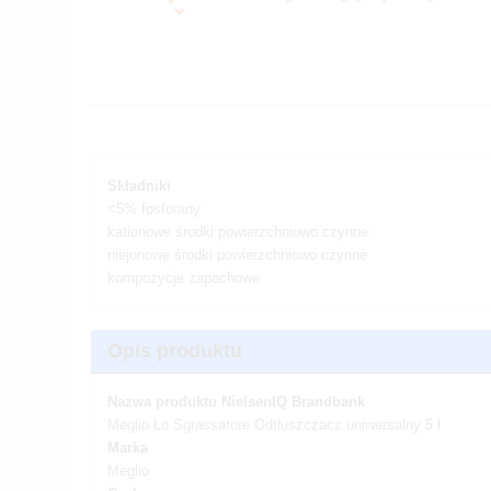
Składniki
<5% fosforany
kationowe środki powierzchniowo czynne
niejonowe środki powierzchniowo czynne
kompozycje zapachowe
Opis produktu
Nazwa produktu NielsenIQ Brandbank
Meglio Lo Sgrassatore Odtłuszczacz uniwersalny 5 l
Marka
Meglio