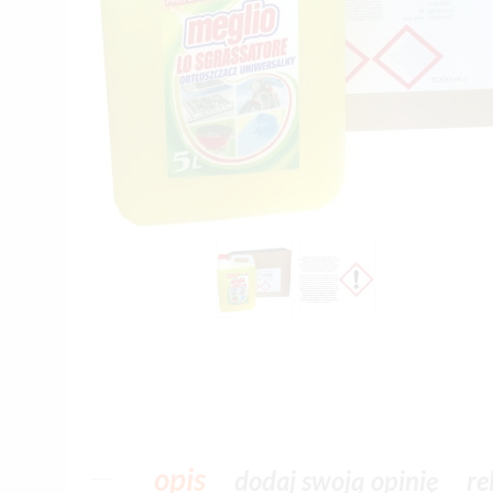
opis
dodaj swoją opinię
re