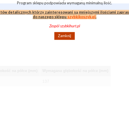
Program sklepu podpowiada wymaganą minimalną ilość.
ntów detalicznych którzy zainteresowani są mniejszymi ilościami zapra
do naszego sklepu
szybkikoszyk.pl
.
Zespól szybkihurt.pl
Zamknij
okość na półce (mm)
Wymagana głębokość na półce (mm)
137