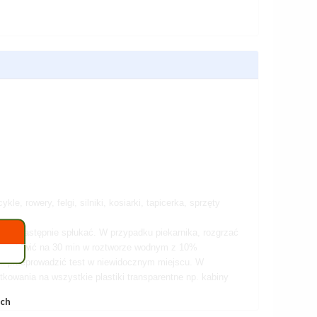
e, rowery, felgi, silniki, kosiarki, tapicerka, sprzęty
ych, następnie spłukać. W przypadku piekarnika, rozgrzać
 pozostawić na 30 min w roztworze wodnym z 10%
in przeprowadzić test w niewidocznym miejscu. W
kowania na wszystkie plastiki transparentne np. kabiny
ych