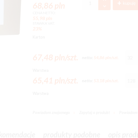
kupuję
68,86 pln
CENA NETTO:
55,98 pln
STAWKA VAT:
23%
Karton
67,48 pln/szt.
netto:
54,86 pln/szt.
Warstwa
65,41 pln/szt.
netto:
53,18 pln/szt.
Warstwa
Powiadom znajomego
Zapytaj o produkt
Powiadom 
komendacje
produkty podobne
opis prod