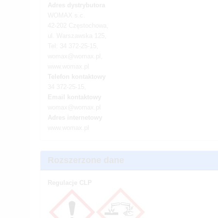
Adres dystrybutora
WOMAX s.c.
42-202 Częstochowa,
ul. Warszawska 125,
Tel: 34 372-25-15,
womax@womax.pl,
www.womax.pl
Telefon kontaktowy
34 372-25-15,
Email kontaktowy
womax@womax.pl
Adres internetowy
www.womax.pl
Rozszerzone dane
Regulacje CLP