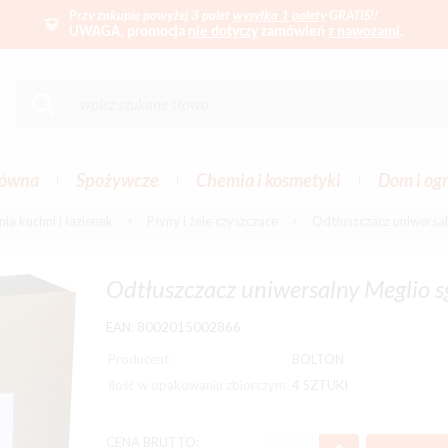
Przy zakupie powyżej 3 palet
wysyłka 1 palety
GRATIS!!
UWAGA, promocja
nie dotyczy
zamówień
z nawozami
.
łówna
Spożywcze
Chemia i kosmetyki
Dom i og
ia kuchni i łazienek
Płyny i żele czyszczące
Odtłuszczacz uniwersal
Odtłuszczacz uniwersalny Meglio sg
EAN: 8002015002866
Producent
BOLTON
Ilość w opakowaniu zbiorczym
4 SZTUKI
CENA BRUTTO: