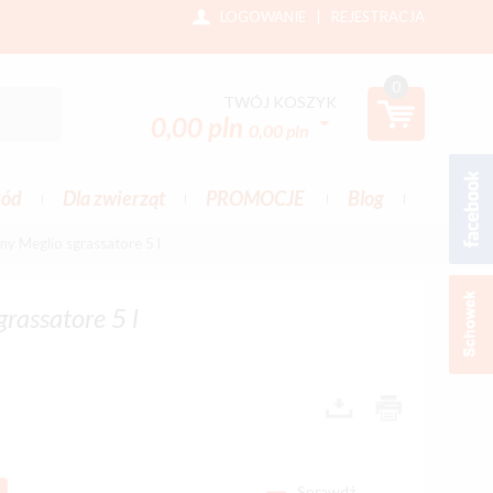
LOGOWANIE
|
REJESTRACJA
0
TWÓJ KOSZYK
0,00 pln
0,00 pln
ród
Dla zwierząt
PROMOCJE
Blog
ny Meglio sgrassatore 5 l
rassatore 5 l
Sprawdź