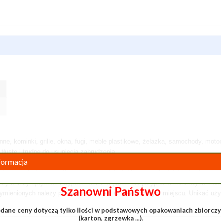
e, kominki, grille, okna, fugi, meble plastikowe, żelazka, samochody, motocykl
łuste i trudne do usunięcia zabrudzenia.
formacja
i poczekać kilka sekund lub do kilku minut w przypadku plam trudno usuwaln
gąbką lub wilgotną szmatką, po czym spłukać. W przypadku filtrów do okapu
ży należy spryskać i wyprać odzież w pralce. W przypadku kolorowych tkan
Szanowni Państwo
ymienionych należy przeprowadzić test w niewidocznym miejscu. Unikać użyt
dane ceny dotyczą tylko ilości w podstawowych opakowaniach zbiorcz
(karton, zgrzewka ...).