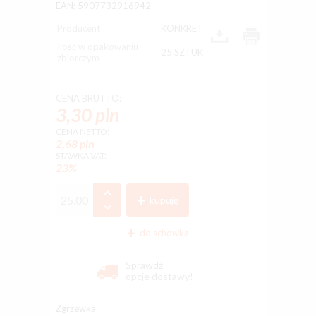
EAN: 5907732916942
Producent
KONKRET
Ilość w opakowaniu
25 SZTUK
zbiorczym
CENA BRUTTO:
3,30 pln
CENA NETTO:
2,68 pln
STAWKA VAT:
23%
kupuję
do schowka
Sprawdź
opcje dostawy!
Zgrzewka