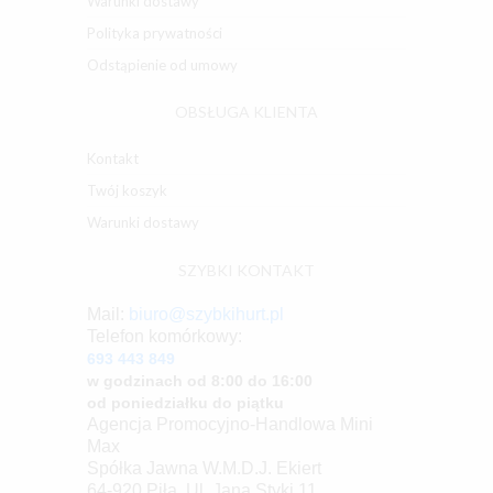
Warunki dostawy
Polityka prywatności
Odstąpienie od umowy
OBSŁUGA KLIENTA
Kontakt
Twój koszyk
Warunki dostawy
SZYBKI KONTAKT
Mail:
biuro@szybkihurt.pl
Telefon komórkowy:
693 443 849
w godzinach od 8:00 do 16:00
od poniedziałku do piątku
Agencja Promocyjno-Handlowa Mini
Max
Spółka Jawna W.M.D.J. Ekiert
64-920 Piła, Ul. Jana Styki 11