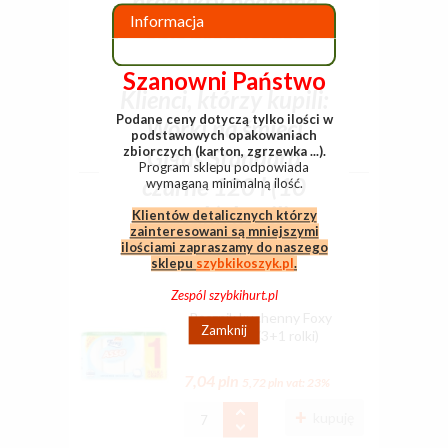
produkty podobne
Informacja
opis producenta
Szanowni Państwo
Klienci, którzy kupili:
Podane ceny dotyczą tylko ilości w
Worki na śmieci
podstawowych opakowaniach
Giguś Standard
zbiorczych (karton, zgrzewka ...).
Program sklepu podpowiada
czarne 120 l (10
wymaganą minimalną ilość.
sztuk), kupili
Klientów detalicznych którzy
zainteresowani są mniejszymi
również:
ilościami zapraszamy do naszego
sklepu
szybkikoszyk.pl
.
Zespól szybkihurt.pl
Ręcznik kuchenny Foxy
Zamknij
Asso biały (3+1 rolki)
7,04 pln
5,72 pln
vat: 23%
kupuję