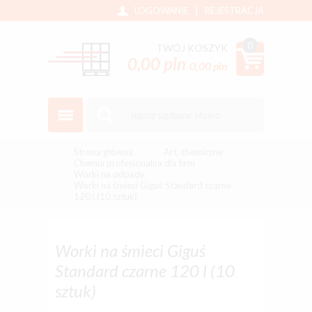
LOGOWANIE
|
REJESTRACJA
0
TWÓJ KOSZYK
0,00 pln
0,00 pln
Strona główna
Art. chemiczne
Chemia profesionalna dla firm
Worki na odpady
Worki na śmieci Giguś Standard czarne
120 l (10 sztuk)
Worki na śmieci Giguś
Standard czarne 120 l (10
sztuk)