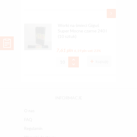
Worki na śmieci Giguś
Super Mocne czarne 240 l
(10 sztuk)
7,61 pln
6,19 pln
vat: 23%
kupuję
INFORMACJE
O nas
FAQ
Regulamin