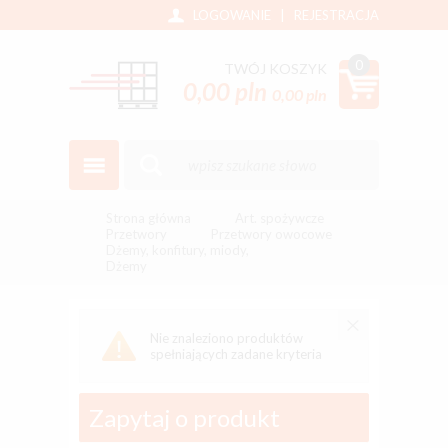
LOGOWANIE
|
REJESTRACJA
0
TWÓJ KOSZYK
0,00 pln
0,00 pln
Strona główna
Art. spożywcze
Przetwory
Przetwory owocowe
Dżemy, konfitury, miody,
Dżemy
Nie znaleziono produktów
spełniających zadane kryteria
Zapytaj o produkt