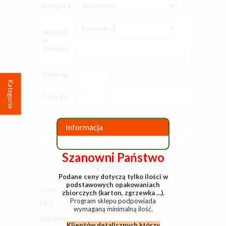
Kategoria
Wartość
w
słowniku
Cena od
Kategorie
Cena do
Szukaj
Informacja
Szanowni Państwo
INFORMACJE
Podane ceny dotyczą tylko ilości w
podstawowych opakowaniach
O nas
zbiorczych (karton, zgrzewka ...).
Program sklepu podpowiada
FAQ
wymaganą minimalną ilość.
Regulamin
Klientów detalicznych którzy