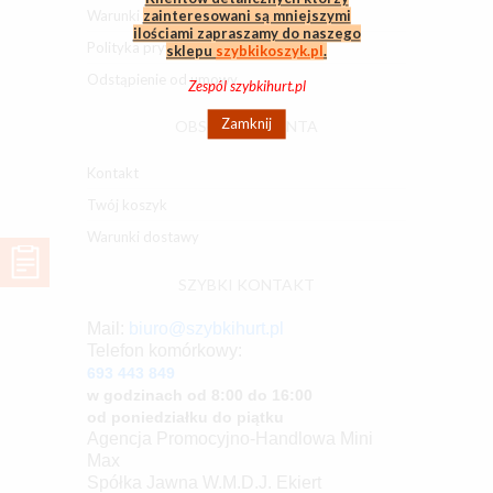
zainteresowani są mniejszymi
Warunki dostawy
ilościami zapraszamy do naszego
Polityka prywatności
sklepu
szybkikoszyk.pl
.
Odstąpienie od umowy
Zespól szybkihurt.pl
Zamknij
OBSŁUGA KLIENTA
Kontakt
Twój koszyk
Warunki dostawy
SZYBKI KONTAKT
Mail:
biuro@szybkihurt.pl
Telefon komórkowy:
693 443 849
w godzinach od 8:00 do 16:00
od poniedziałku do piątku
Agencja Promocyjno-Handlowa Mini
Max
Spółka Jawna W.M.D.J. Ekiert