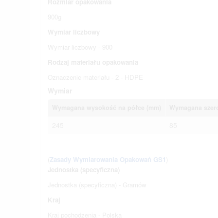
Rozmiar opakowania
900g
Wymiar liczbowy
Wymiar liczbowy - 900
Rodzaj materiału opakowania
Oznaczenie materiału - 2 - HDPE
Wymiar
Wymagana wysokość na półce (mm)
Wymagana szero
245
85
(
Zasady Wymiarowania Opakowań GS1
)
Jednostka (specyficzna)
Jednostka (specyficzna) - Gramów
Kraj
Kraj pochodzenia - Polska