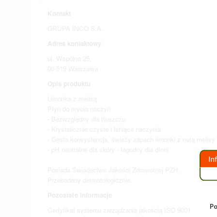
Kontakt
GRUPA INCO S.A.
Adres kontaktowy
ul. Wspólna 25,
00-519 Warszawa
Opis produktu
Limonka z melisą
Płyn do mycia naczyń
- Bezwzględny dla tłuszczu
- Krystalicznie czyste i lśniące naczynia
- Gęsta konsystencja, świeży zapach limonki z nutą melisy
- pH neutralne dla skóry - łagodny dla dłoni
In
Posiada Świadectwo Jakości Zdrowotnej PZH.
Przebadany dermatologicznie.
Pozostałe informacje
Po
Certyfikat systemu zarządzania jakością ISO 9001