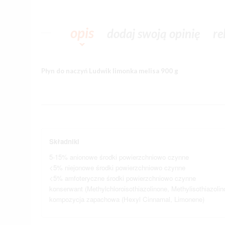
opis
dodaj swoją opinię
re
Płyn do naczyń Ludwik limonka melisa 900 g
Składniki
5-15% anionowe środki powierzchniowo czynne
<5% niejonowe środki powierzchniowo czynne
<5% amfoteryczne środki powierzchniowo czynne
konserwant (Methylchloroisothiazolinone, Methylisothiazolin
kompozycja zapachowa (Hexyl Cinnamal, Limonene)