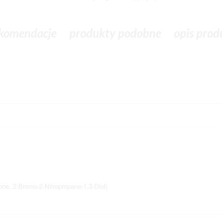
komendacje
produkty podobne
opis prod
one, 2-Bromo-2-Nitropropane-1,3-Diol)