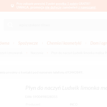
Przy zakupie powyżej 3 palet
wysyłka 1 palety
GRATIS!!
UWAGA, promocja
nie dotyczy
zamówień
z nawozami
.
łówna
Spożywcze
Chemia i kosmetyki
Dom i og
aczyń i zmywarek
Naczynia
Płyn do naczyń Ludwik limonka melisa 
ienia prosimy o kontakt pod numerem telefonu 693443849.
Płyn do naczyń Ludwik limonka me
EAN: 5900498028355
Producent
INCO