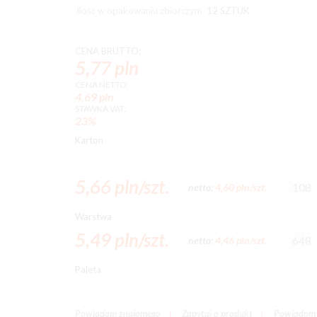
Ilość w opakowaniu zbiorczym
12 SZTUK
CENA BRUTTO:
5,77 pln
CENA NETTO:
4,69 pln
STAWKA VAT:
23%
Karton
5,66 pln/szt.
netto:
4,60 pln/szt.
Warstwa
5,49 pln/szt.
netto:
4,46 pln/szt.
Paleta
Powiadom znajomego
Zapytaj o produkt
Powiadom 