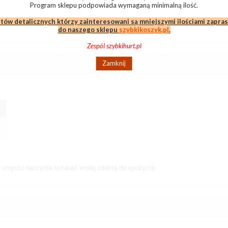
Program sklepu podpowiada wymaganą minimalną ilość.
ntów detalicznych którzy zainteresowani są mniejszymi ilościami zapra
do naszego sklepu
szybkikoszyk.pl
.
Zespól szybkihurt.pl
Zamknij
o umyciu naczynia spłukać wodą zdatną do spożycia.