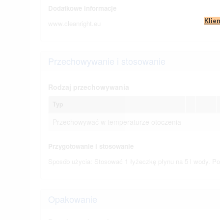
Dodatkowe informacje
Klie
www.cleanright.eu
Przechowywanie i stosowanie
Rodzaj przechowywania
Typ
Przechowywać w temperaturze otoczenia
Przygotowanie i stosowanie
Sposób użycia: Stosować 1 łyżeczkę płynu na 5 l wody. P
Opakowanie