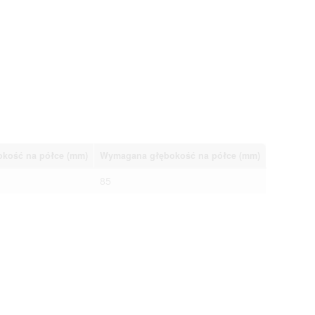
kość na półce (mm)
Wymagana głębokość na półce (mm)
85