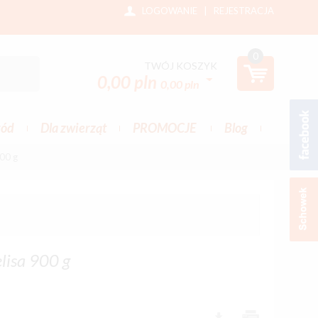
LOGOWANIE
|
REJESTRACJA
0
TWÓJ KOSZYK
0,00 pln
0,00 pln
ród
Dla zwierząt
PROMOCJE
Blog
900 g
lisa 900 g